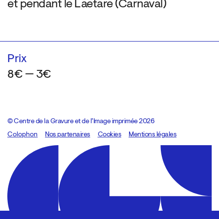
et pendant le Laetare (Carnaval)
Prix
8€ — 3€
© Centre de la Gravure et de l’Image imprimée 2026
Colophon
Design:
Marcel Kaczmarek
Nos partenaires
, code:
Cookies
8080.studio
Mentions légales