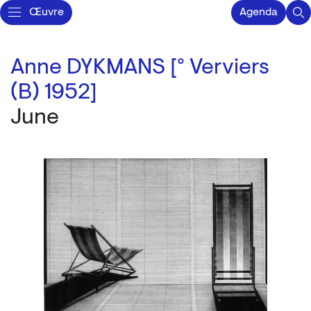
Œuvre
Agenda
Anne DYKMANS [° Verviers
(B) 1952]
June