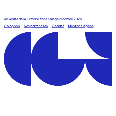
© Centre de la Gravure et de l’Image imprimée 2026
Colophon
Design:
Marcel Kaczmarek
Nos partenaires
, code:
Cookies
8080.studio
Mentions légales