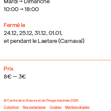
Mardi → Dimanche
10:00 → 18:00
Fermé le
24.12, 25.12, 31.12, 01.01,
et pendant le Laetare (Carnaval)
Prix
8€ — 3€
© Centre de la Gravure et de l’Image imprimée 2026
Colophon
Design:
Marcel Kaczmarek
Nos partenaires
, code:
Cookies
8080.studio
Mentions légales