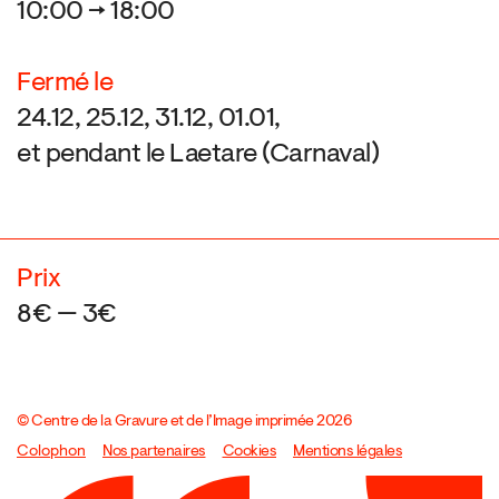
10:00 → 18:00
Fermé le
24.12, 25.12, 31.12, 01.01,
et pendant le Laetare (Carnaval)
Prix
8€ — 3€
© Centre de la Gravure et de l’Image imprimée 2026
Colophon
Design:
Marcel Kaczmarek
Nos partenaires
, code:
Cookies
8080.studio
Mentions légales