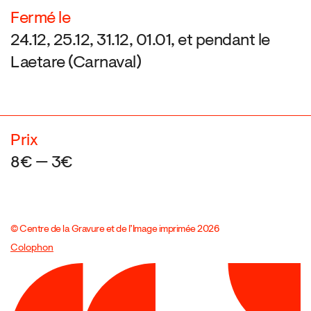
Fermé le
24.12, 25.12, 31.12, 01.01, et pendant le
Laetare (Carnaval)
Prix
8€ — 3€
© Centre de la Gravure et de l’Image imprimée 2026
Colophon
Design:
Marcel Kaczmarek
, code:
8080.studio