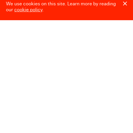
Espace presse
We use cookies on this site. Learn more by reading
our
cookie policy
.
Heures d’ouverture
Mardi → Dimanche
10:00 → 18:00
Fermé le
24.12, 25.12, 31.12, 01.01,
et pendant le Laetare (Carnaval)