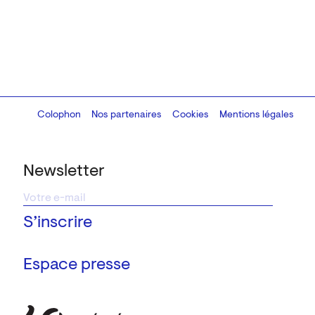
Colophon
Design:
Marcel Kaczmarek
Nos partenaires
, code:
Cookies
8080.studio
Mentions légales
Newsletter
Espace presse