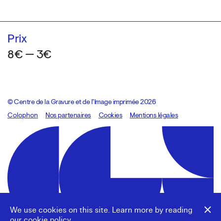
Prix
8€ — 3€
© Centre de la Gravure et de l’Image imprimée 2026
Colophon
Design:
Marcel Kaczmarek
Nos partenaires
, code:
Cookies
8080.studio
Mentions légales
We use cookies on this site. Learn more by reading
our
cookie policy
.