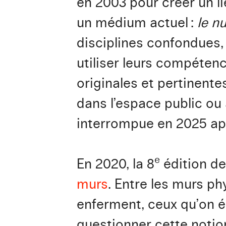
en 2003 pour créer un lie
un médium actuel :
le n
disciplines confondues,
utiliser leurs compéten
originales et pertinente
dans l’espace public ou
interrompue en 2025 apr
e
En 2020, la 8
édition de
murs
. Entre les murs p
enferment, ceux qu’on él
questionner cette noti