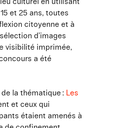
eu culturel en utilisant
 15 et 25 ans, toutes
lexion citoyenne et à
 sélection d’images
e visibilité imprimée,
 concours a été
 de la thématique :
Les
ent et ceux qui
cipants étaient amenés à
de de confinement