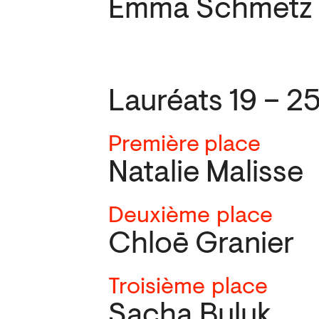
Emma Schmetz
Lauréats 19 – 2
Première place
Natalie Malisse
Deuxième
place
Chloē Granier
Troisième
place
Sacha Buluk