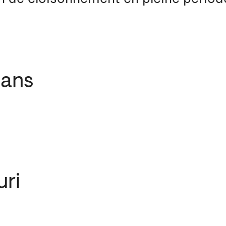
 ans
uri