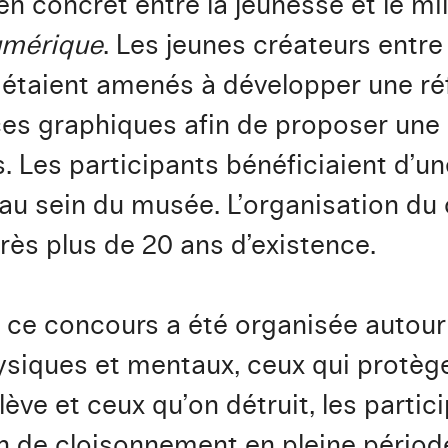
n concret entre la jeunesse et le mili
umérique
. Les jeunes créateurs entre
 étaient amenés à développer une réf
ces graphiques afin de proposer une
s. Les participants bénéficiaient d’un
 au sein du musée. L’organisation du
ès plus de 20 ans d’existence.
 ce concours a été organisée autour
hysiques et mentaux, ceux qui protèg
ève et ceux qu’on détruit, les parti
on de cloisonnement en pleine pério