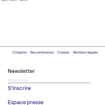
Colophon
Design:
Marcel Kaczmarek
Nos partenaires
, code:
Cookies
8080.studio
Mentions légales
Newsletter
Espace presse