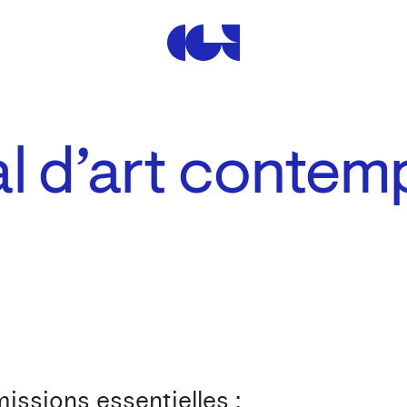
Centre de la Gravure et de
l d’art contem
issions essentielles :