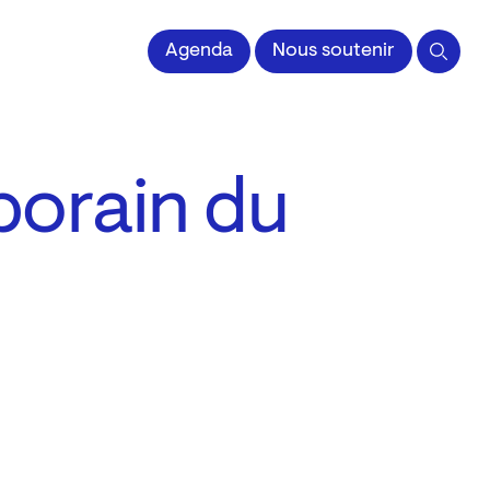
 l'Image imprimée
Agenda
Nous soutenir
porain du