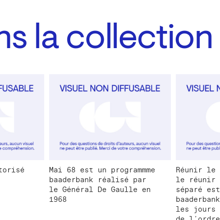
s la collection
torisé
Mai 68 est un programmme
Réunir le 
baaderbank réalisé par
le réunir 
le Général De Gaulle en
séparé est
1968
baaderbank
les jours 
de l’ordre