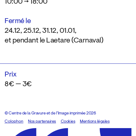
10:00 → 18:00
Fermé le
24.12, 25.12, 31.12, 01.01,
et pendant le Laetare (Carnaval)
Prix
8€ — 3€
© Centre de la Gravure et de l’Image imprimée 2026
Colophon
Design:
Marcel Kaczmarek
Nos partenaires
, code:
Cookies
8080.studio
Mentions légales