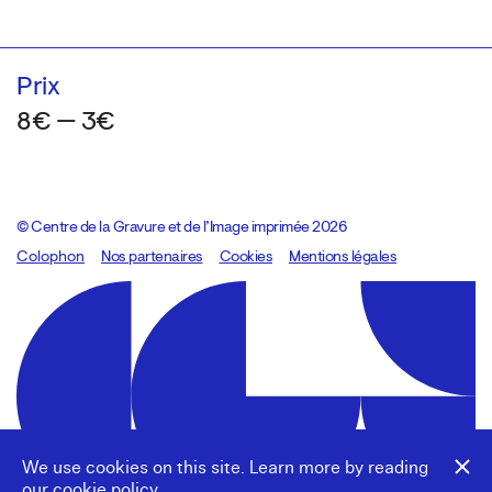
Prix
8€ — 3€
© Centre de la Gravure et de l’Image imprimée 2026
Colophon
Design:
Marcel Kaczmarek
Nos partenaires
, code:
Cookies
8080.studio
Mentions légales
We use cookies on this site. Learn more by reading
our
cookie policy
.