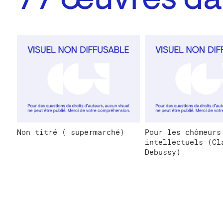
77
œuvres dan
Non titré ( supermarché)
Pour les chômeurs
intellectuels (Cl
Debussy)