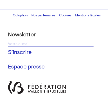
Colophon
Design:
Marcel Kaczmarek
Nos partenaires
, code:
Cookies
8080.studio
Mentions légales
Newsletter
Espace presse