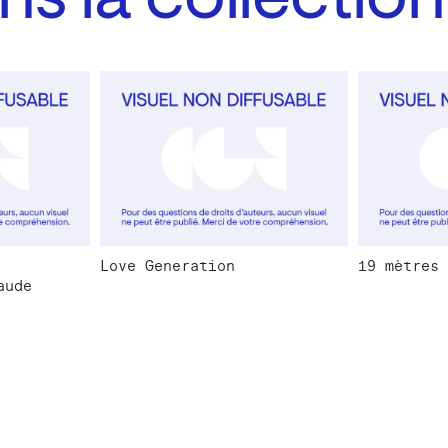
s la collection
Love Generation
19 mètres 
aude