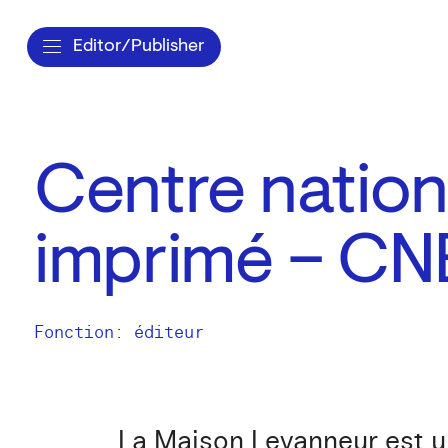
Editor/Publisher
Centre nationa
imprimé – CN
Fonction: éditeur
La Maison Levanneur est u