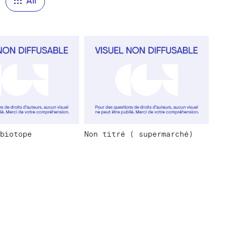
All
biotope
Non titré ( supermarché)