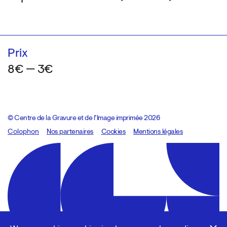
Prix
8€ — 3€
© Centre de la Gravure et de l’Image imprimée 2026
Colophon
Design:
Marcel Kaczmarek
Nos partenaires
, code:
Cookies
8080.studio
Mentions légales