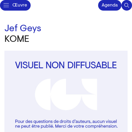
Œuvre
Agenda
Jef Geys
KOME