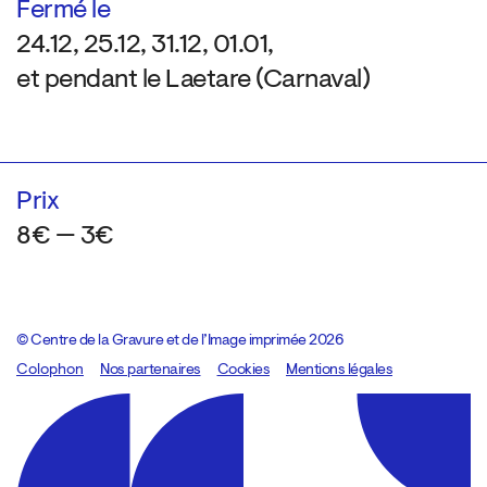
Fermé le
24.12, 25.12, 31.12, 01.01,
et pendant le Laetare (Carnaval)
Prix
8€ — 3€
© Centre de la Gravure et de l’Image imprimée 2026
Colophon
Design:
Marcel Kaczmarek
Nos partenaires
, code:
Cookies
8080.studio
Mentions légales