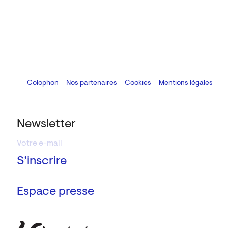
Colophon
Design:
Marcel Kaczmarek
Nos partenaires
, code:
Cookies
8080.studio
Mentions légales
Newsletter
Espace presse