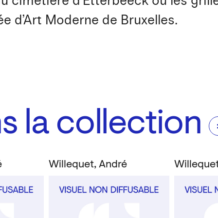
u cimetière d’Etterbeeck ou les gri
e d’Art Moderne de Bruxelles.
 la collection
é
Willequet, André
Willeque