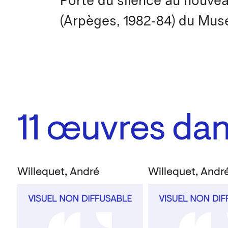
Porte du silence au nouvea
(Arpèges, 1982-84) du Musé
11
œuvres dans
Willequet, André
Willequet, Andr