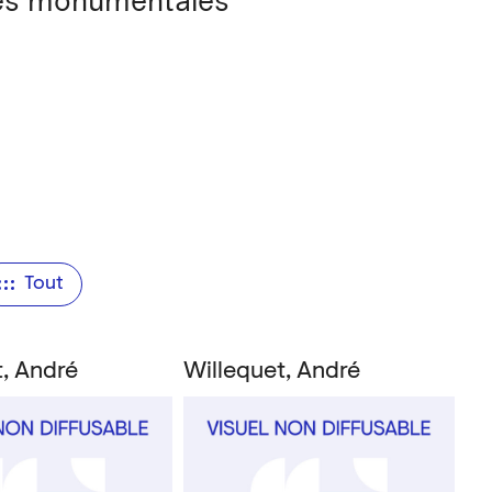
lles monumentales
Tout
t, André
Willequet, André