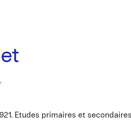
uet
r
 1921. Etudes primaires et secondair