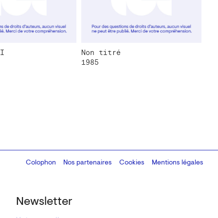
I
Non titré
1985
Colophon
Design:
Marcel Kaczmarek
Nos partenaires
, code:
Cookies
8080.studio
Mentions légales
Newsletter