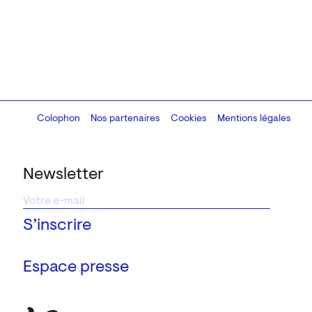
Colophon
Design:
Marcel Kaczmarek
Nos partenaires
, code:
Cookies
8080.studio
Mentions légales
Newsletter
Espace presse