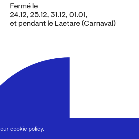
Fermé le
24.12, 25.12, 31.12, 01.01,
et pendant le Laetare (Carnaval)
 our
cookie policy
.