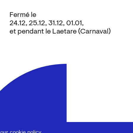
Fermé le
24.12, 25.12, 31.12, 01.01,
et pendant le Laetare (Carnaval)
 our
cookie policy
.