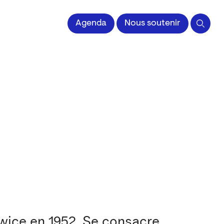
 l'Image imprimée
Agenda
Nous soutenir
wice en 1952. Se consacre