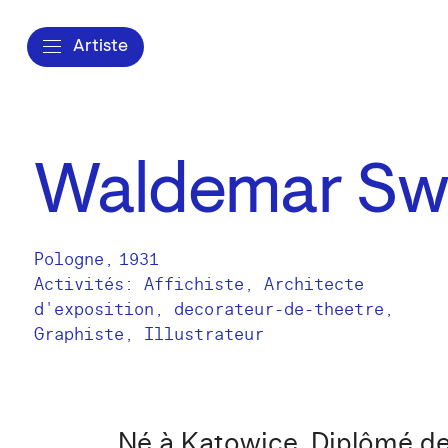
Artiste
Waldemar Sw
Pologne
,
1931
Activités:
Affichiste
Architecte
d'exposition
decorateur-de-theetre
Graphiste
Illustrateur
Né à Katowice. Diplômé de