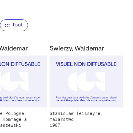
Tout
 Waldemar
Swierzy, Waldemar
e Pologne
Stanislaw Teisseyre,
 Hommage à
malarstwo
aszewski
1987