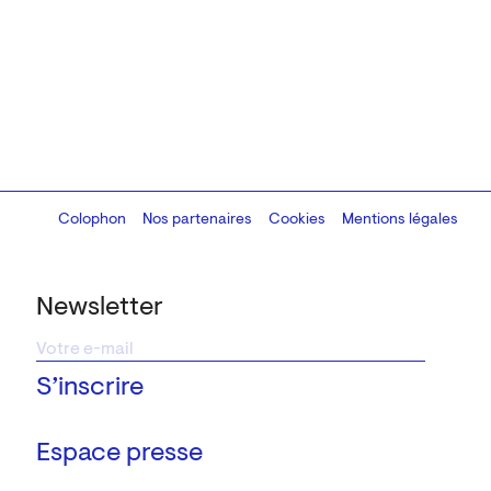
Colophon
Design:
Marcel Kaczmarek
Nos partenaires
, code:
Cookies
8080.studio
Mentions légales
Newsletter
Espace presse