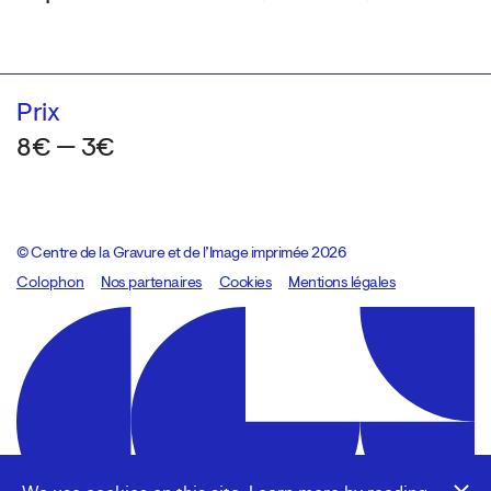
Prix
8€ — 3€
© Centre de la Gravure et de l’Image imprimée 2026
Colophon
Design:
Marcel Kaczmarek
Nos partenaires
, code:
Cookies
8080.studio
Mentions légales