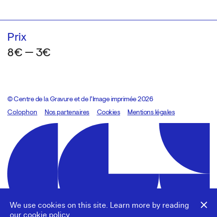
Prix
8€ — 3€
© Centre de la Gravure et de l’Image imprimée 2026
Colophon
Design:
Marcel Kaczmarek
Nos partenaires
, code:
Cookies
8080.studio
Mentions légales
We use cookies on this site. Learn more by reading
our
cookie policy
.