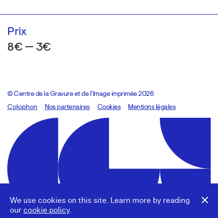
Prix
8€ — 3€
© Centre de la Gravure et de l’Image imprimée 2026
Colophon
Design:
Marcel Kaczmarek
Nos partenaires
, code:
Cookies
8080.studio
Mentions légales
We use cookies on this site. Learn more by reading
our
cookie policy
.