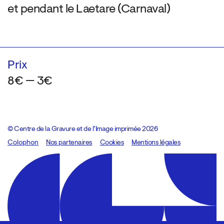
et pendant le Laetare (Carnaval)
Prix
8€ — 3€
© Centre de la Gravure et de l’Image imprimée 2026
Colophon
Design:
Marcel Kaczmarek
Nos partenaires
, code:
Cookies
8080.studio
Mentions légales