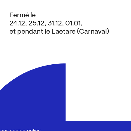
Fermé le
24.12, 25.12, 31.12, 01.01,
et pendant le Laetare (Carnaval)
 our
cookie policy
.