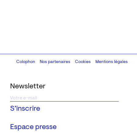
Colophon
Design:
Marcel Kaczmarek
Nos partenaires
, code:
Cookies
8080.studio
Mentions légales
Newsletter
Espace presse