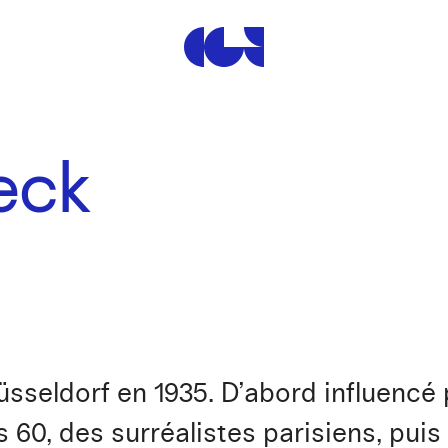
Centre de la Gravure et de
eck
seldorf en 1935. D’abord influencé pa
60, des surréalistes parisiens, puis