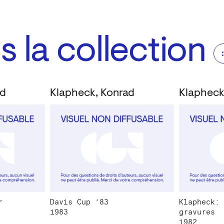
 la collection
ad
Klapheck, Konrad
Klapheck
r
Davis Cup ‘83
Klapheck: 
1983
gravures
1982