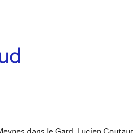
aud
Meynes dans le Gard, Lucien Coutaud