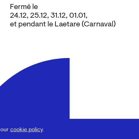
Fermé le
24.12, 25.12, 31.12, 01.01,
et pendant le Laetare (Carnaval)
 our
cookie policy
.