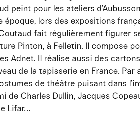
d peint pour les ateliers d’Aubusso
te époque, lors des expositions fran
Coutaud fait régulièrement figurer s
cture Pinton, à Felletin. Il compose 
s Adnet. Il réalise aussi des carton
eau de la tapisserie en France. Par ai
ostumes de théâtre puisant dans l’im
 ami de Charles Dullin, Jacques Cope
ge Lifar…