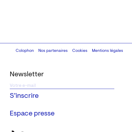
Colophon
Design:
Marcel Kaczmarek
Nos partenaires
, code:
Cookies
8080.studio
Mentions légales
Newsletter
Espace presse