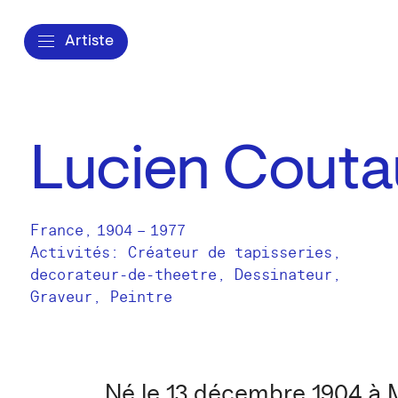
Artiste
Lucien Cout
France
,
1904
–
1977
Activités:
Créateur de tapisseries
decorateur-de-theetre
Dessinateur
Graveur
Peintre
Né le 13 décembre 1904 à 