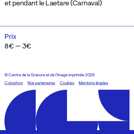
et pendant le Laetare (Carnaval)
Prix
8€ — 3€
© Centre de la Gravure et de l’Image imprimée 2026
Colophon
Design:
Marcel Kaczmarek
Nos partenaires
, code:
Cookies
8080.studio
Mentions légales