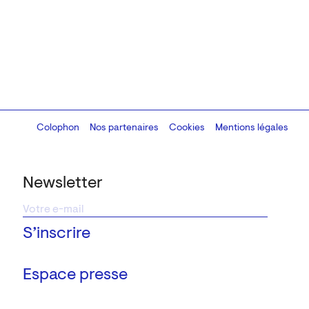
Colophon
Design:
Marcel Kaczmarek
Nos partenaires
, code:
Cookies
8080.studio
Mentions légales
Newsletter
Espace presse