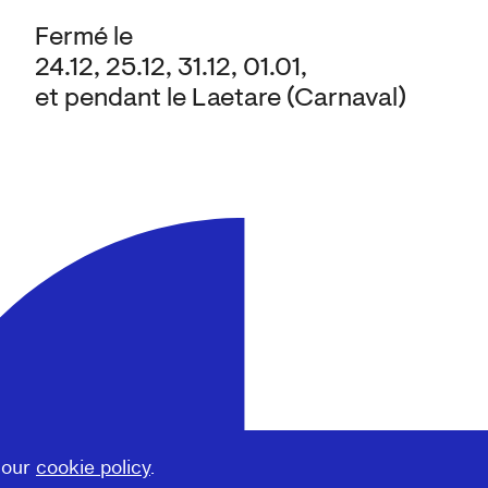
Fermé le
24.12, 25.12, 31.12, 01.01,
et pendant le Laetare (Carnaval)
 our
cookie policy
.