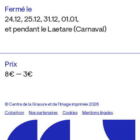
Fermé le
24.12, 25.12, 31.12, 01.01,
et pendant le Laetare (Carnaval)
Prix
8€ — 3€
© Centre de la Gravure et de l’Image imprimée 2026
Colophon
Design:
Marcel Kaczmarek
Nos partenaires
, code:
Cookies
8080.studio
Mentions légales