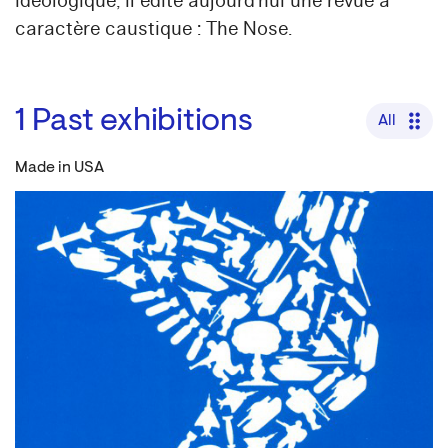
idéologique, il édite aujourd’hui une revue à
caractère caustique : The Nose.
1
Past exhibitions
All
Made in USA