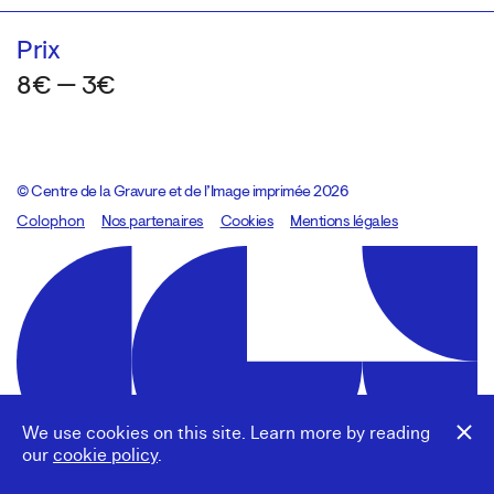
Prix
8€ — 3€
© Centre de la Gravure et de l’Image imprimée 2026
Colophon
Design:
Marcel Kaczmarek
Nos partenaires
, code:
Cookies
8080.studio
Mentions légales
We use cookies on this site. Learn more by reading
our
cookie policy
.