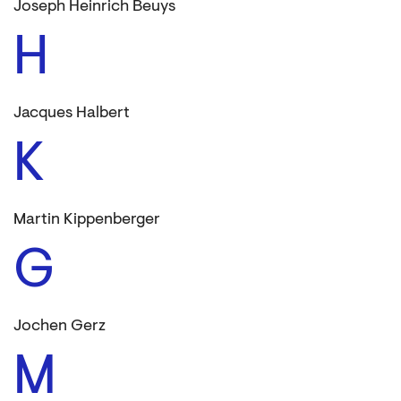
Joseph Heinrich Beuys
H
Jacques Halbert
K
Martin Kippenberger
G
Jochen Gerz
M