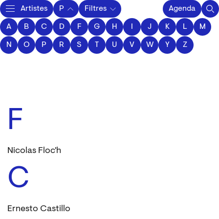
Artistes
P
Filtres
Agenda
A
B
C
D
F
Activity
G
H
I
J
K
L
M
N
O
P
R
S
T
U
V
W
Y
Z
F
Nicolas Floc'h
C
Ernesto Castillo