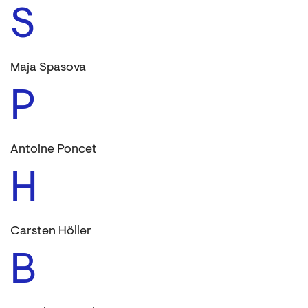
S
Maja Spasova
P
Antoine Poncet
H
Carsten Höller
B