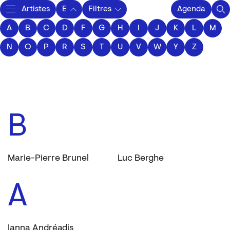
Artistes
E
Filtres
Agenda
A
B
C
D
F
Activity
G
H
I
J
K
L
M
N
O
P
R
S
T
U
V
W
Y
Z
B
Marie-Pierre Brunel
Luc Berghe
A
Ianna Andréadis