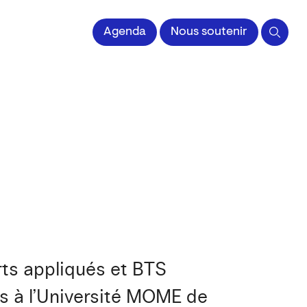
 l'Image imprimée
Agenda
Nous soutenir
rts appliqués et BTS
s à l’Université MOME de