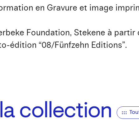
ormation en Gravure et image impr
erbeke Foundation, Stekene à partir de
to-édition “08/Fünfzehn Editions”.
a collection
Tou