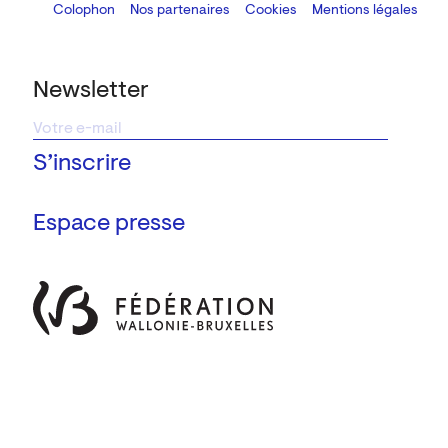
Colophon
Design:
Marcel Kaczmarek
Nos partenaires
, code:
Cookies
8080.studio
Mentions légales
Newsletter
Espace presse