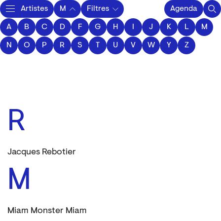
Artistes
M
Filtres
Agenda
A
B
C
D
F
Activity
G
H
I
J
K
L
M
N
O
P
R
S
T
U
V
W
Y
Z
R
Jacques Rebotier
M
Miam Monster Miam