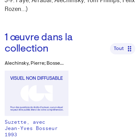
J-P. Faye, Arrabal, Alechinsky, Tom Phillips, Félix
Rozen…)
1
œuvre dans la
collection
Tout
Alechinsky, Pierre; Bosseur, Jean-Yves
Suzette, avec
Jean-Yves Bosseur
1993