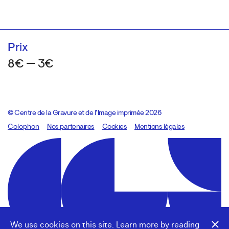
Prix
8€ — 3€
© Centre de la Gravure et de l’Image imprimée 2026
Colophon
Design:
Marcel Kaczmarek
Nos partenaires
, code:
Cookies
8080.studio
Mentions légales
We use cookies on this site. Learn more by reading