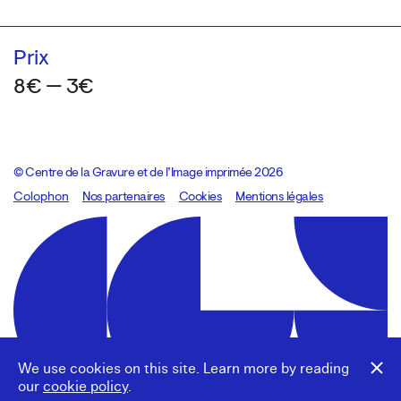
Prix
8€ — 3€
© Centre de la Gravure et de l’Image imprimée 2026
Colophon
Design:
Marcel Kaczmarek
Nos partenaires
, code:
Cookies
8080.studio
Mentions légales
We use cookies on this site. Learn more by reading
our
cookie policy
.