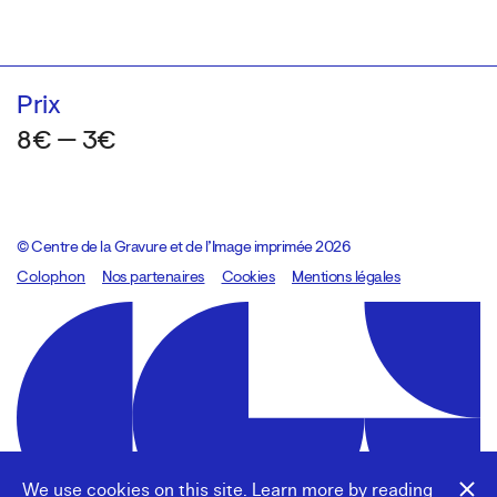
Prix
8€ — 3€
© Centre de la Gravure et de l’Image imprimée 2026
Colophon
Design:
Marcel Kaczmarek
Nos partenaires
, code:
Cookies
8080.studio
Mentions légales
We use cookies on this site. Learn more by reading