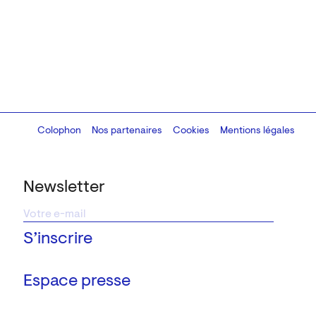
Colophon
Design:
Marcel Kaczmarek
Nos partenaires
, code:
Cookies
8080.studio
Mentions légales
Newsletter
Espace presse