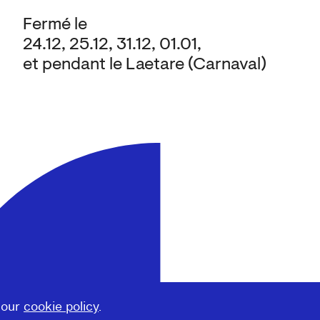
Fermé le
24.12, 25.12, 31.12, 01.01,
et pendant le Laetare (Carnaval)
 our
cookie policy
.