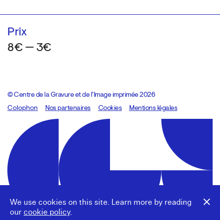
Prix
8€ — 3€
© Centre de la Gravure et de l’Image imprimée 2026
Colophon
Design:
Marcel Kaczmarek
Nos partenaires
, code:
Cookies
8080.studio
Mentions légales
We use cookies on this site. Learn more by reading
our
cookie policy
.