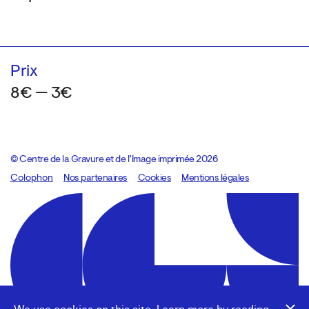
Prix
8€ — 3€
© Centre de la Gravure et de l’Image imprimée 2026
Colophon
Design:
Marcel Kaczmarek
Nos partenaires
, code:
Cookies
8080.studio
Mentions légales