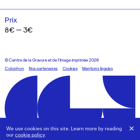
Prix
8€ — 3€
© Centre de la Gravure et de l’Image imprimée 2026
Colophon
Design:
Marcel Kaczmarek
Nos partenaires
, code:
Cookies
8080.studio
Mentions légales
We use cookies on this site. Learn more by reading
our
cookie policy
.