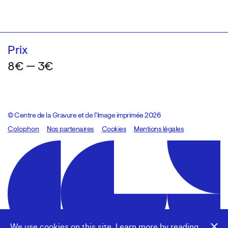
Prix
8€ — 3€
© Centre de la Gravure et de l’Image imprimée 2026
Colophon
Design:
Marcel Kaczmarek
Nos partenaires
, code:
Cookies
8080.studio
Mentions légales
We use cookies on this site. Learn more by reading