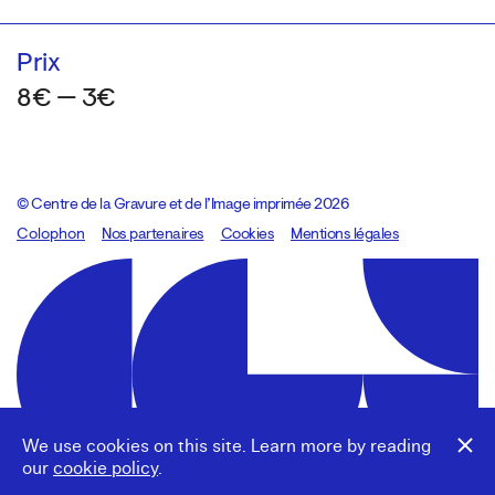
Prix
8€ — 3€
© Centre de la Gravure et de l’Image imprimée 2026
Colophon
Design:
Marcel Kaczmarek
Nos partenaires
, code:
Cookies
8080.studio
Mentions légales
We use cookies on this site. Learn more by reading
our
cookie policy
.