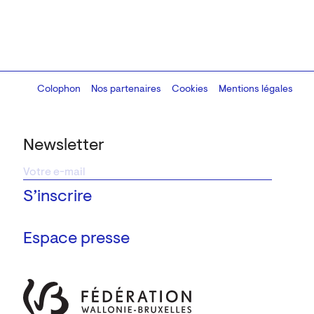
Colophon
Design:
Marcel Kaczmarek
Nos partenaires
, code:
Cookies
8080.studio
Mentions légales
Newsletter
Espace presse