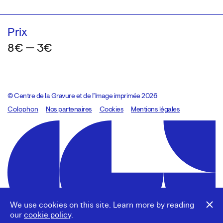
Prix
8€ — 3€
© Centre de la Gravure et de l’Image imprimée 2026
Colophon
Design:
Marcel Kaczmarek
Nos partenaires
, code:
Cookies
8080.studio
Mentions légales
We use cookies on this site. Learn more by reading
our
cookie policy
.