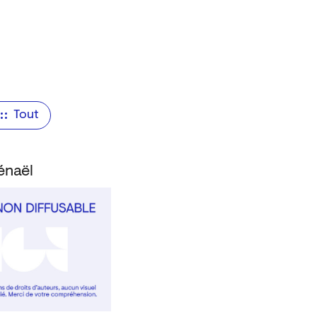
Tout
énaël