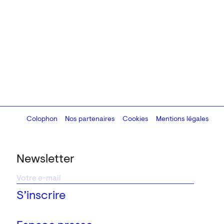
Colophon
Design:
Marcel Kaczmarek
Nos partenaires
, code:
Cookies
8080.studio
Mentions légales
Newsletter