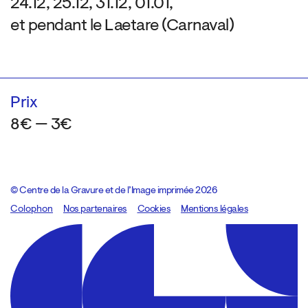
24.12, 25.12, 31.12, 01.01,
et pendant le Laetare (Carnaval)
Prix
8€ — 3€
© Centre de la Gravure et de l’Image imprimée 2026
Colophon
Design:
Marcel Kaczmarek
Nos partenaires
, code:
Cookies
8080.studio
Mentions légales