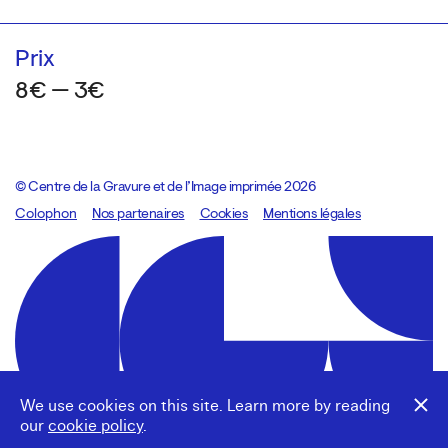
Prix
8€ — 3€
© Centre de la Gravure et de l’Image imprimée 2026
Colophon
Design:
Marcel Kaczmarek
Nos partenaires
, code:
Cookies
8080.studio
Mentions légales
We use cookies on this site. Learn more by reading
our
cookie policy
.