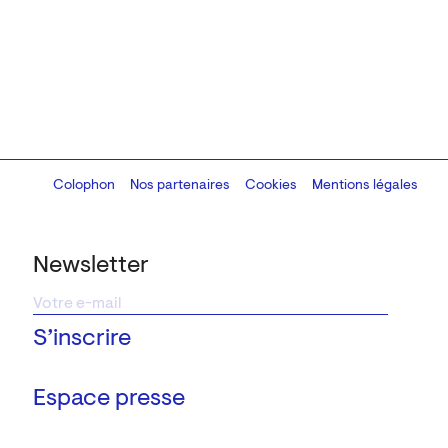
Colophon
Design:
Marcel Kaczmarek
Nos partenaires
, code:
Cookies
8080.studio
Mentions légales
Newsletter
Espace presse