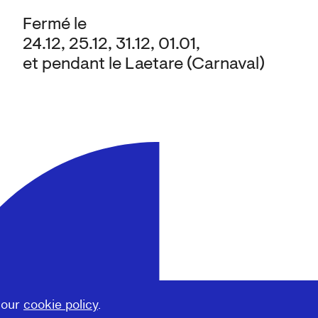
Fermé le
24.12, 25.12, 31.12, 01.01,
et pendant le Laetare (Carnaval)
 our
cookie policy
.