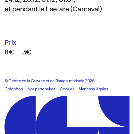
et pendant le Laetare (Carnaval)
Prix
8€ — 3€
© Centre de la Gravure et de l’Image imprimée 2026
Colophon
Design:
Marcel Kaczmarek
Nos partenaires
, code:
Cookies
8080.studio
Mentions légales