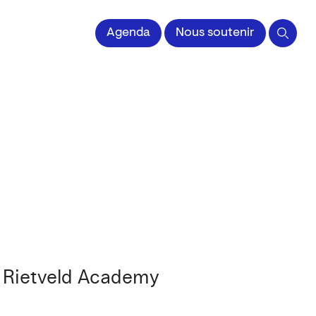
 l'Image imprimée
Agenda
Nous soutenir
t Rietveld Academy