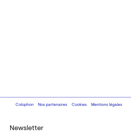
Colophon
Design:
Marcel Kaczmarek
Nos partenaires
, code:
Cookies
8080.studio
Mentions légales
Newsletter